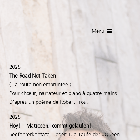
Skip
to
content
Menu
Français
2025
ACCUEIL
The Road Not Taken
( La route non empruntée )
Biographie
Pour chœur, narrateur et piano à quatre mains
D’après un poème de Robert Frost
Presse
2025
Hoy! – Matrosen, kommt gelaufen!
Dates
Seefahrerkantate – oder: Die Taufe der »Queen