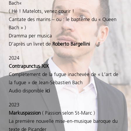
Bach«
Compositions
( Hé ! Matelots, venez courir !
Cantate des marins – ou : le baptême du « Queen
Bach » )
Partitions
Dramma per musica
D’après un livret de
Roberto Bargellini
Audios
2024
Contrapunctus XIX
Vidéos
Complètement de la fugue inachevée de « L’art de
la fugue » de Jean-Sébastien Bach
Textes
Audio disponible
ici
2023
Photos
Markuspassion
( Passion selon St-Marc )
La première nouvelle mise-en-musique baroque du
Enseignement
texte de Picander