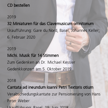
CD bestellen
Kontakt
2019
32 Miniaturen für das Clavemusicum omnitonum
Uraufführung: Gare du Nord, Basel, Johannes Keller;
6. Februar 2020
2019
Michi. Musik für 14 Stimmen
Zum Gedenken an Dr. Michael Kessler
Gedenkkonzert am 5. Oktober 2019
2018
Cantata ad ineundum Ioanni Petri Textoris otium
Verabschiedungskantate zur Pensionierung von Hans
Peter Weber
Uraufführung: Basel, 19. Juni 2018