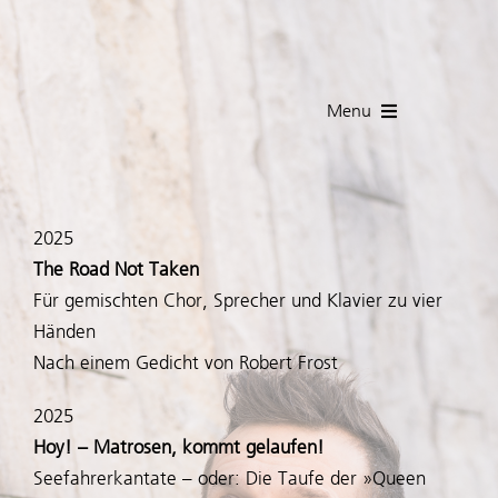
Skip
to
content
Menu
Deutsch
2025
STARTSEITE
The Road Not Taken
Für gemischten Chor, Sprecher und Klavier zu vier
Vita
Händen
Nach einem Gedicht von Robert Frost
Presse
2025
Hoy! – Matrosen, kommt gelaufen!
Termine
Seefahrerkantate – oder: Die Taufe der »Queen