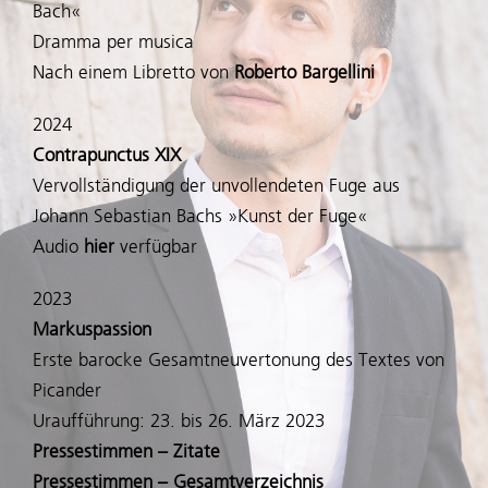
Bach«
Kompositionen
Dramma per musica
Nach einem Libretto von
Roberto Bargellini
Noten
2024
Contrapunctus XIX
Audio
Vervollständigung der unvollendeten Fuge aus
Johann Sebastian Bachs »Kunst der Fuge«
Audio
hier
verfügbar
Video
2023
Texte
Markuspassion
Erste barocke Gesamtneuvertonung des Textes von
Picander
Bilder
Uraufführung: 23. bis 26. März 2023
Pressestimmen – Zitate
Unterricht
Pressestimmen – Gesamtverzeichnis