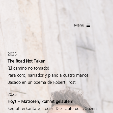
Skip
to
content
Menu
Español
2025
INICIO
The Road Not Taken
(El camino no tomado)
Biografía
Para coro, narrador y piano a cuatro manos
Basado en un poema de Robert Frost
Prensa
2025
Hoy! – Matrosen, kommt gelaufen!
Fechas
Seefahrerkantate – oder: Die Taufe der »Queen