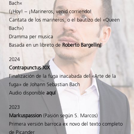
Bach«
Composiciones
(¡Hoy! – ¡Marineros, venid corriendo!
Cantata de los marineros, o el bautizo del «Queen
Bach»)
Partituras
Dramma per musica
Basada en un libreto de
Roberto Bargellini
Audio
2024
Contrapunctus XIX
Vídeo
Finalización de la fuga inacabada del «Arte de la
fuga» de Johann Sebastian Bach
Textos
Audio disponible
aquí
2023
Fotografías
Markuspassion
(Pasión según S. Marcos)
Primera versión barroca ex novo del texto completo
Lecciones
de Picander