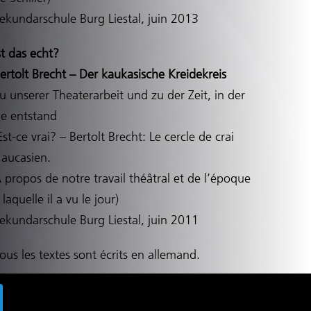
ekundarschule Burg Liestal, juin 2013
st das echt?
ertolt Brecht – Der kaukasische Kreidekreis
u unserer Theaterarbeit und zu der Zeit, in der
ie entstand
Est-ce vrai? – Bertolt Brecht: Le cercle de crai
aucasien.
 propos de notre travail théâtral et de l’époque
 laquelle il a vu le jour)
ekundarschule Burg Liestal, juin 2011
ous les textes sont écrits en allemand.
 Copyright Nikolaus Matthes