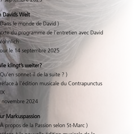
n Davids Welt
 Dans le monde de David )
exte du programme de l’entretien avec David
ohnlich
our le 14 septembre 2025
ie klingt’s weiter?
 Qu’en sonnet-il de la suite ? )
réface à l’édition musicale du Contrapunctus
IX
 novembre 2024
ur Markuspassion
 À propos de la Passion selon St-Marc )