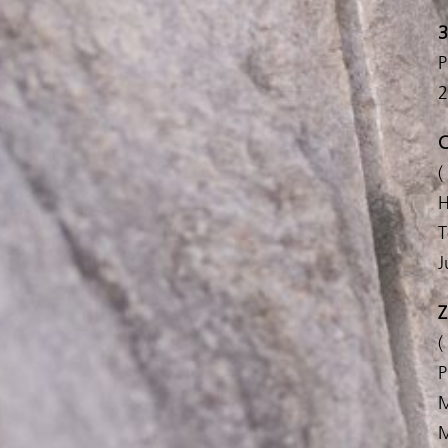
3
P
2
C
(
H
T
J
Z
(
P
M
M