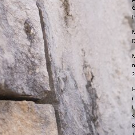
G
P
M
D
M
n
2
H
(
L
S
B
1