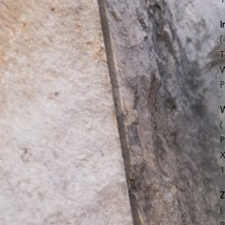
I
(
T
W
P
W
(
P
X
1
Z
(