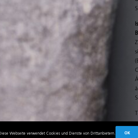
S
I
B
Z
s
(
C
À
à
S
T
©
Diese Webseite verwendet Cookies und Dienste von Drittanbietern.
OK