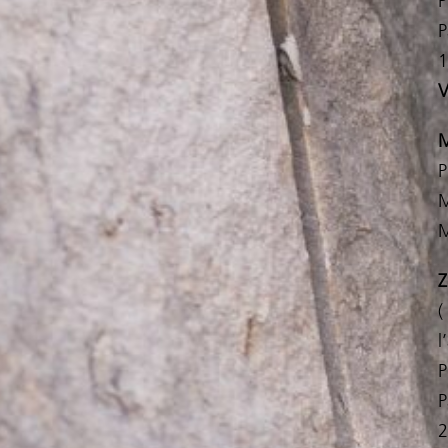
P
P
1
V
M
P
M
M
Z
(
l
P
P
2