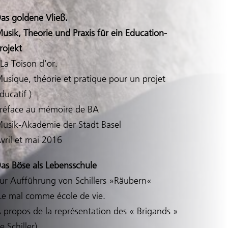
as goldene Vließ.
usik, Theorie und Praxis für ein Education-
rojekt
 La Toison d’or.
usique, théorie et pratique pour un projet
ducatif )
réface au mémoire de BA
usik-Akademie der Stadt Basel
vril et mai 2016
as Böse als Lebensschule
ur Aufführung von Schillers »Räubern«
Le mal comme école de vie.
 propos de la représentation des « Brigands »
e Schiller)