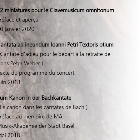
2 miniatures pour le Clavemusicum omnitonum
réface et aperçu
0 janvier 2020
antata ad ineundum Ioanni Petri Textoris otium
 Cantate d’adieu pour le départ à la retraite de
ans Peter Weber )
exte du programme du concert
uin 2018
um Kanon in der Bachkantate
 Le canon dans les cantates de Bach )
réface au mémoire de MA
usik-Akademie der Stadt Basel
ai 2018