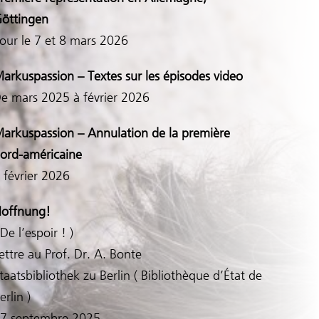
öttingen
our le 7 et 8 mars 2026
arkuspassion – Textes sur les épisodes video
e mars 2025 à février 2026
arkuspassion – Annulation de la première
ord-américaine
 février 2026
offnung!
 De l’espoir ! )
ettre au Prof. Dr. A. Bonte
taatsbibliothek zu Berlin ( Bibliothèque d’État de
erlin )
7 septembre 2025