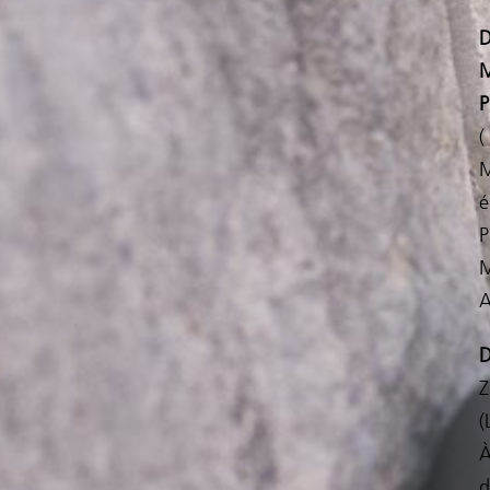
D
M
P
(
M
é
P
M
A
D
Z
(
À
d