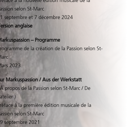
réface à la nouvelle édition musicale de la
assion selon St-Marc
1 septembre et 7 décembre 2024
ersion anglaise
arkuspassion – Programme
rogramme de la création de la Passion selon St-
arc
ars 2023
ur Markuspassion / Aus der Werkstatt
 À propos de la Passion selon St-Marc / De
’atelier )
réface à la première édition musicale de la
assion selon St-Marc
9 septembre 2021