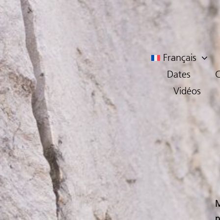
Français
Dates
C
Vidéos
M
p