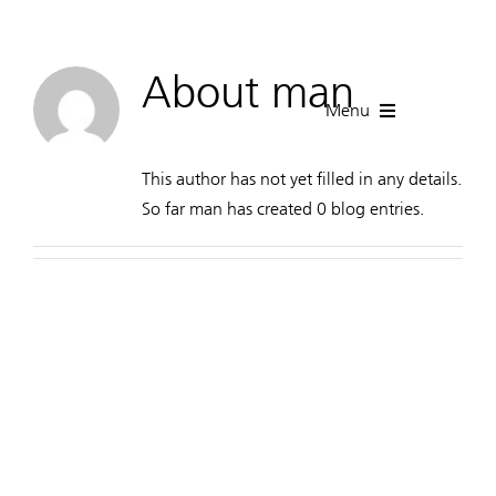
Skip
to
content
About
man
Menu
Русский
This author has not yet filled in any details.
So far man has created 0 blog entries.
ГЛАВНАЯ
Биография
Пресса
Ближайшие исполнения